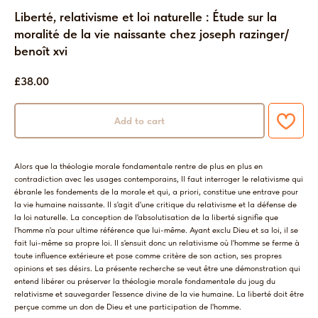
Liberté, relativisme et loi naturelle : Étude sur la
moralité de la vie naissante chez joseph razinger/
benoît xvi
£
38.00
Add to cart
Alors que la théologie morale fondamentale rentre de plus en plus en
contradiction avec les usages contemporains, Il faut interroger le relativisme qui
ébranle les fondements de la morale et qui, a priori, constitue une entrave pour
la vie humaine naissante. Il s'agit d'une critique du relativisme et la défense de
la loi naturelle. La conception de l'absolutisation de la liberté signifie que
l'homme n'a pour ultime référence que lui-même. Ayant exclu Dieu et sa loi, il se
fait lui-même sa propre loi. Il s'ensuit donc un relativisme où l'homme se ferme à
toute influence extérieure et pose comme critère de son action, ses propres
opinions et ses désirs. La présente recherche se veut être une démonstration qui
entend libérer ou préserver la théologie morale fondamentale du joug du
relativisme et sauvegarder l'essence divine de la vie humaine. La liberté doit être
perçue comme un don de Dieu et une participation de l'homme.